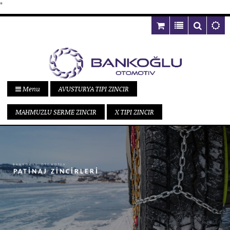
*
Menu
AVUSTURYA TIPI ZINCIR
MAHMUZLU SERME ZINCIR
X TIPI ZINCIR
BANKOĞLU OTOMOTİV
PATİNAJ ZİNCİRLERİ