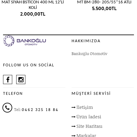
MAT SİYAH BSTİCON 400 ML 12'Lİ
MT BM-280- 205/55*16 ATLI
5.500,00TL
KOLİ
2.000,00TL
HAKKIMIZDA
Bankoğlu Otomotiv
FOLLOW US ON SOCIAL
TELEFON
MÜŞTERI SERVISI
İletişim
Tel:
0462 325 18 84
Ürün İadesi
Site Haritası
Markalar