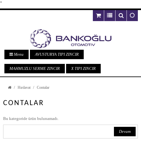
*
Menu
AVUSTURYA TIPI ZINCIR
MAHMUZLU SERME ZINCIR
X TIPI ZINCIR
Hırdavat
Contalar
CONTALAR
Bu kategoride ürün bulunamadı.
Devam