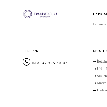
HAKKIM
Bankoğlu 
TELEFON
MÜŞTER
İletişi
Tel:
0462 325 18 84
Ürün İ
Site Ha
Markal
Hediy