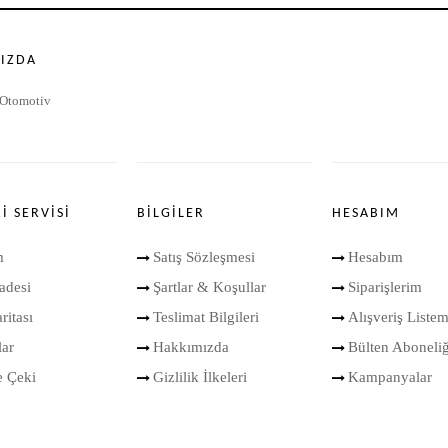
IZDA
Otomotiv
I SERVISI
BILGILER
HESABIM
m
Satış Sözleşmesi
Hesabım
adesi
Şartlar & Koşullar
Siparişlerim
ritası
Teslimat Bilgileri
Alışveriş Liste
ar
Hakkımızda
Bülten Aboneliğ
e Çeki
Gizlilik İlkeleri
Kampanyalar