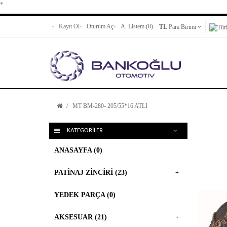
*
Kayıt Ol
Oturum Aç
A. Listem (0)
TL
Para Birimi
MT BM-280- 205/55*16 ATLI
KATEGORILER
ANASAYFA (0)
PATINAJ ZINCIRI (23)
+
YEDEK PARÇA (0)
AKSESUAR (21)
+