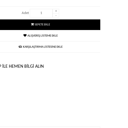
+
Adet
-
SEPETE EKLE
ALIŞVERIŞ LISTEME EKLE
KARŞILAŞTIRMA LISTESINE EKLE
 ILE HEMEN BILGI ALIN