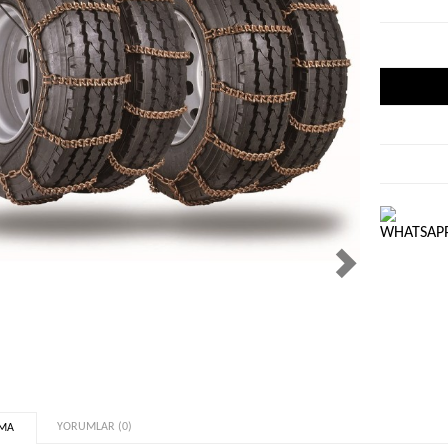
evious
Next
WHATSAPP
YORUMLAR (0)
AMA