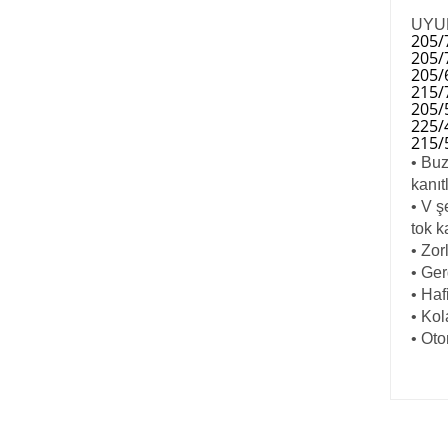
UYU
205
205/
205/
215/
205/
225/
215/
• Buz
kanıt
• V ş
tok k
• Zor
• Gerg
• Haf
• Kol
• Oto