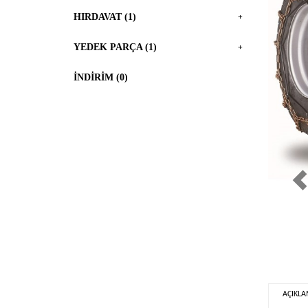
HIRDAVAT (1)
+
YEDEK PARÇA (1)
+
Pr
İNDIRIM (0)
AÇIKL