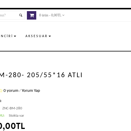
0 ürün - 0,00TL
INCIRI
AKSESUAR
M-280- 205/55*16 ATLI
0 yorum
Yorum Yap
/
ı
ZNC-BM-280
MU:
Stokta var
0,00TL