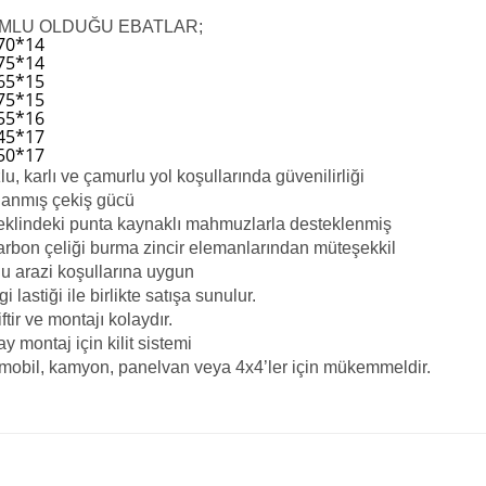
MLU OLDUĞU EBATLAR;
/70*14
75*14
65*15
75*15
55*16
45*17
50*17
lu, karlı ve çamurlu yol koşullarında güvenilirliği
lanmış çekiş gücü
eklindeki punta kaynaklı mahmuzlarla desteklenmiş
arbon çeliği burma zincir elemanlarından müteşekkil
lu arazi koşullarına uygun
i lastiği ile birlikte satışa sunulur.
iftir ve montajı kolaydır.
ay montaj için kilit sistemi
mobil, kamyon, panelvan veya 4x4’ler için mükemmeldir.