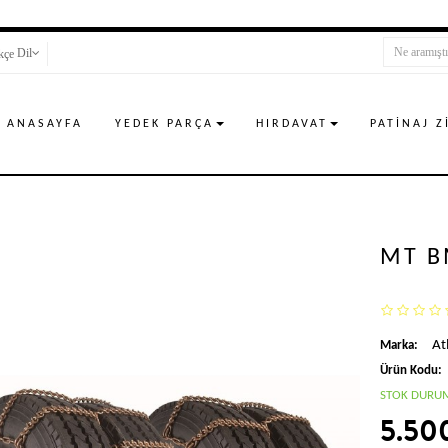
Dil
ANASAYFA
YEDEK PARÇA
HIRDAVAT
PATINAJ Z
MT B
Atl
Marka:
Ürün Kodu:
STOK DURU
5.50