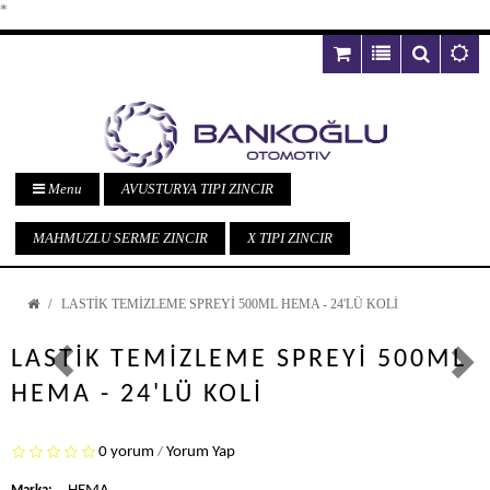
*
Menu
AVUSTURYA TIPI ZINCIR
MAHMUZLU SERME ZINCIR
X TIPI ZINCIR
LASTİK TEMİZLEME SPREYİ 500ML HEMA - 24'LÜ KOLİ
Previous
Nex
LASTİK TEMİZLEME SPREYİ 500ML
HEMA - 24'LÜ KOLİ
0 yorum
Yorum Yap
/