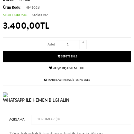
HEMA
Marka:
Ürün Kodu:
HM1028
STOK DURUMU:
Stokta var
3.400,00TL
+
Adet
-
SEPETE EKLE
ALIŞVERIŞ LISTEME EKLE
KARŞILAŞTIRMA LISTESINE EKLE
WHATSAPP ILE HEMEN BILGI ALIN
YORUMLAR (0)
AÇIKLAMA
Tüm tekerlekli taşıtların lastik temizliği ve